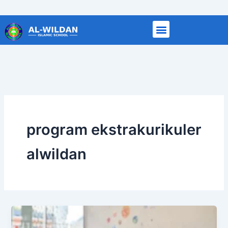
Lewati
ke
konten
program ekstrakurikuler
alwildan