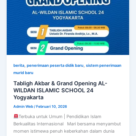
,
,
berita
penerimaan peserta didik baru
sistem penerimaan
murid baru
Tabligh Akbar & Grand Opening AL-
WILDAN ISLAMIC SCHOOL 24
Yogyakarta
Admin Web
/
Februari 10, 2026
Terbuka untuk Umum | Pendidikan Islam
Berkualitas Internasional Mari bersama menyambut
momen istimewa penuh keberkahan dalam dunia