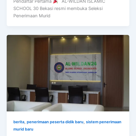
Pendaftar Pertama
AL-WILDAN ISLAMIC
SCHOOL 30 Bekasi resmi membuka Seleksi
Penerimaan Murid
,
,
berita
penerimaan peserta didik baru
sistem penerimaan
murid baru