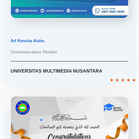
Arf Kennita Aisha
Communication Studies
UNIVERSITAS MULTIMEDIA NUSANTARA
R
★
★
★
★
★
5
o
o
5