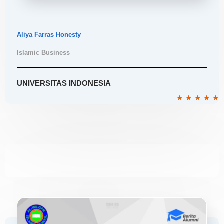
Aliya Farras Honesty
Islamic Business
UNIVERSITAS INDONESIA
R
★
★
★
★
★
5
o
o
5