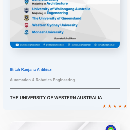
Iftitah Ranjana Ahtikiszi
Automation & Robotics Engineering
THE UNIVERSITY OF WESTERN AUSTRALIA
R
★
★
★
★
★
5
o
o