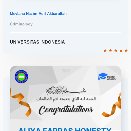
Mevlana Nazim Adil Akbarullah
Criminology
UNIVERSITAS INDONESIA
R
★
★
★
★
★
5
o
o
5