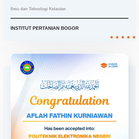
Ilmu dan Teknologi Kelautan
INSTITUT PERTANIAN BOGOR
R
★
★
★
★
★
5
o
o
5