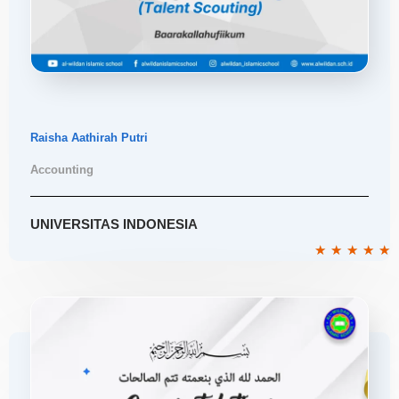
Raisha Aathirah Putri
Accounting
UNIVERSITAS INDONESIA
R
★
★
★
★
★
5
o
o
5