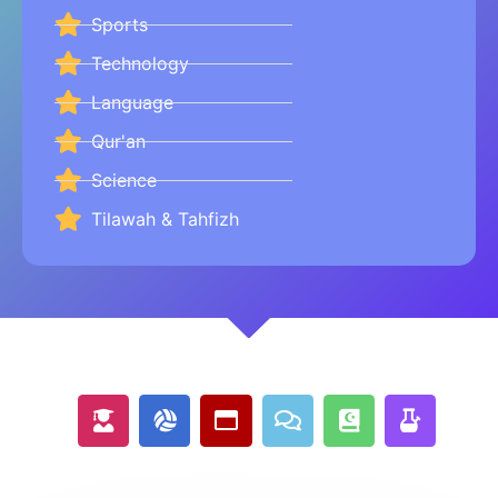
Sports
Technology
Language
Qur'an
Science
Tilawah & Tahfizh​
User-
Volleyball-
Window-
Comments
Quran
Bong
graduate
ball
maximize