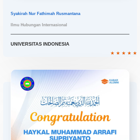
Syakirah Nur Fathimah Rusmantana
Ilmu Hubungan Internasional
UNIVERSITAS INDONESIA
R
★
★
★
★
★
5
o
o
5