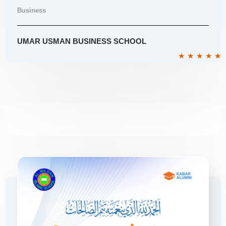
Business
UMAR USMAN BUSINESS SCHOOL
R
★
★
★
★
★
5
o
o
5