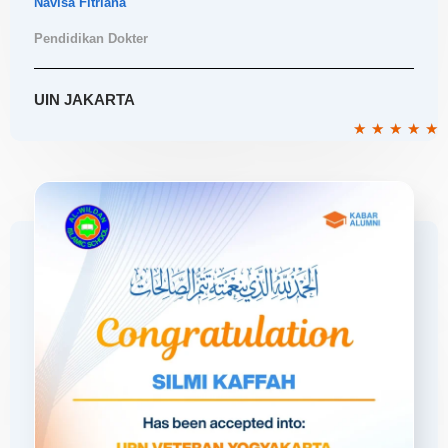
Navisa Fitriana
Pendidikan Dokter
UIN JAKARTA
R
★
★
★
★
★
5
o
o
5