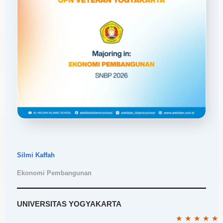
Silmi Kaffah
Ekonomi Pembangunan
UNIVERSITAS YOGYAKARTA
R
★
★
★
★
★