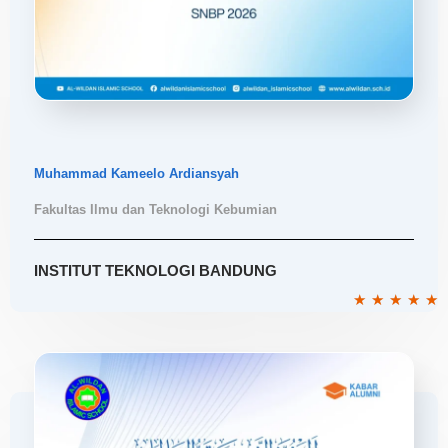
Muhammad Kameelo Ardiansyah
Fakultas Ilmu dan Teknologi Kebumian
INSTITUT TEKNOLOGI BANDUNG
R
★
★
★
★
★
5
o
o
5