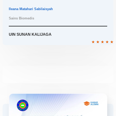
Ileana Matahari Sabilaisyah
Sains Biomedis
UIN SUNAN KALIJAGA
R
★
★
★
★
★
5
o
o
5