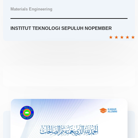
Materials Engineering
INSTITUT TEKNOLOGI SEPULUH NOPEMBER
R
★
★
★
★
★
5
o
o
5