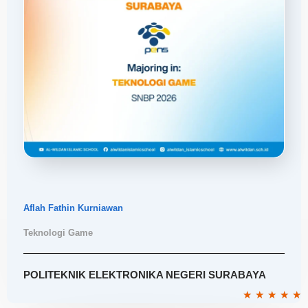
Aflah Fathin Kurniawan
Teknologi Game
POLITEKNIK ELEKTRONIKA NEGERI SURABAYA
R
★
★
★
★
★
5