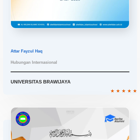
Attar Fayzul Haq
Hubungan Internasional
UNIVERSITAS BRAWIJAYA
R
★
★
★
★
★
5
o
o
5