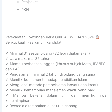
s
Penjaskes
e
PKN
l
a
r
a
s
Persyaratan Lowongan Kerja Guru AL-WILDAN 2026
a
Berikut kualifikasi umum kandidat:
n
P
e
✔ Minimal S1 sesuai bidang (S2 lebih diutamakan)
n
✔ Usia maksimal 35 tahun
d
✔ Mampu berbahasa Inggris (khusus subjek Math, IPA/IPS,
i
dan PAI)
d
✔ Pengalaman minimal 2 tahun di bidang yang sama
i
✔ Memiliki komitmen terhadap pendidikan Islam
k
✔ Menguasai metode pembelajaran inovatif dan kreatif
a
✔ Memiliki kemampuan manajemen waktu yang baik
n
✔ Mampu bekerja dalam tim dan memiliki jiwa
I
kepemimpinan
s
✔ Bersedia ditempatkan di seluruh cabang
l