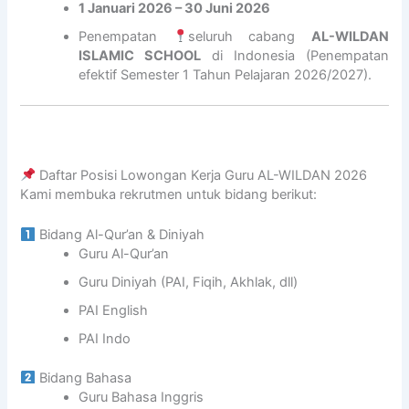
1 Januari 2026 – 30 Juni 2026
u
C
S
A
N
z
H
C
l
G
Penempatan
seluruh cabang
AL-WILDAN
d
O
H
-
B
ISLAMIC SCHOOL
di Indonesia (Penempatan
a
O
O
M
e
efektif Semester 1 Tahun Pelajaran 2026/2027).
n
L
O
u
r
L
2
L
z
s
o
4
–
a
a
l
Y
R
i
m
o
o
e
n
a
Daftar Posisi Lowongan Kerja Guru AL-WILDAN 2026
s
g
k
i
U
Kami membuka rekrutmen untuk bidang berikut:
U
y
r
d
s
n
a
u
i
t
Bidang Al-Qur’an & Diniyah
i
k
t
A
a
Guru Al-Qur’an
v
a
m
L
d
Guru Diniyah (PAI, Fiqih, Akhlak, dll)
e
r
e
-
z
r
t
n
W
F
PAI English
s
a
N
I
i
PAI Indo
i
a
L
r
t
s
D
a
Bidang Bahasa
a
i
A
n
Guru Bahasa Inggris
s
o
N
d