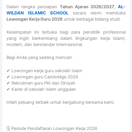
A
e
6
r
N
Dalam rangka persiapan
Tahun Ajaran 2026/2027
,
AL-
M
n
/
.
I
WILDAN ISLAMIC SCHOOL
secara resmi membuka
I
i
2
A
S
Lowongan Kerja Guru 2026
untuk berbagai bidang studi.
C
n
0
b
L
S
g
2
d
A
C
A
7
u
M
Kesempatan ini terbuka bagi para pendidik profesional
H
L
A
r
I
yang ingin berkembang dalam lingkungan kerja Islami,
O
-
L
r
C
modern, dan berstandar internasional.
O
W
-
a
S
L
I
W
h
C
Bagi Anda yang sedang mencari:
R
L
I
m
H
a
D
L
a
O
✔ Lowongan kerja guru sekolah Islam
i
A
D
n
O
✔ Lowongan guru Cambridge 2026
h
N
A
B
L
✔ Rekrutmen guru PAI dan Diniyah
U
I
N
i
2
✔ Karier di sekolah Islam unggulan
j
S
I
n
3
i
L
S
S
S
Inilah peluang terbaik untuk bergabung bersama kami.
a
A
L
h
E
n
M
A
a
M
3
I
M
l
A
0
C
I
i
R
🗓 Periode Pendaftaran Lowongan Kerja 2026
J
S
C
h
A