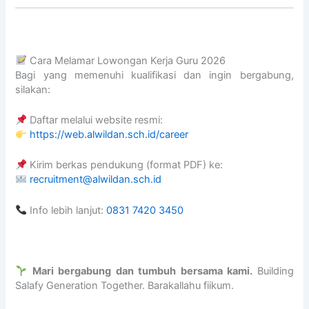
a
m
d
a
Cara Melamar Lowongan Kerja Guru 2026
n
Bagi yang memenuhi kualifikasi dan ingin bergabung,
P
silakan:
r
e
Daftar melalui website resmi:
s
https://web.alwildan.sch.id/career
t
a
Kirim berkas pendukung (format PDF) ke:
s
recruitment@alwildan.sch.id
i
A
Info lebih lanjut:
0831
742
0
3450
k
a
d
e
Mari bergabung dan tumbuh bersama kami.
Building
m
Salafy Generation Together. Barakallahu fiikum.
i
k