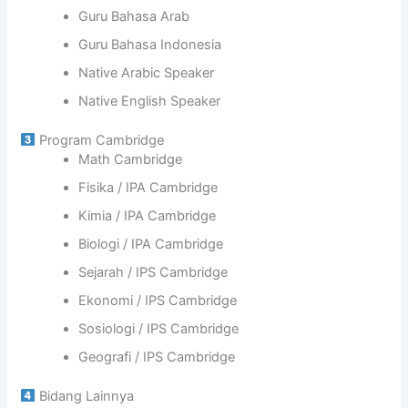
I
n
I
a
Guru Bahasa Arab
n
a
S
A
Guru Bahasa Indonesia
d
l
L
n
o
A
d
Native Arabic Speaker
n
M
i
Native English Speaker
e
I
r
s
C
j
Program Cambridge
i
S
a
Math Cambridge
a
C
,
H
Fisika / IPA Cambridge
C
O
Kimia / IPA Cambridge
e
O
r
L
Biologi / IPA Cambridge
m
3
Sejarah / IPS Cambridge
i
B
n
S
Ekonomi / IPS Cambridge
k
D
Sosiologi / IPS Cambridge
a
C
n
I
Geografi / IPS Cambridge
K
T
e
Y
Bidang Lainnya