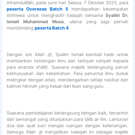
A
e
6
r
N
Alhamdulillāh, pada sore hari Selasa, 7 Oktober 2025, para
M
n
/
.
I
peserta Overseas Batch 5
mendapatkan kesempatan
I
i
2
A
S
istimewa untuk menghadiri ḥalaqah bersama
Syaikh Dr.
C
n
0
b
L
Ismail Muhammad Musa
, ulama yang juga pernah
S
g
2
d
A
membimbing
peserta Batch 4
.
C
A
7
u
M
H
L
A
r
I
O
-
L
r
C
O
W
-
a
S
Dengan izin Allah ﷻ, Syaikh Ismail kembali hadir untuk
L
I
W
h
C
memberikan bimbingan ilmu dan tarbiyah ruhiyah kepada
R
L
I
m
H
para ananda shāliḥ. Suasana majelis berlangsung penuh
a
D
L
a
O
kekhusyukan dan keberkahan. Para penuntut ilmu duduk
i
A
D
n
O
melingkar dengan adab, mendengarkan setiap nasihat dan
h
N
A
B
L
kalimat hikmah yang keluar dari lisan sang guru.
U
I
N
i
2
j
S
I
n
3
i
L
S
S
S
a
A
L
h
E
Suasana pembelajaran berlangsung dengan baik, tercermin
n
M
A
a
M
dari semangat yang ditunjukkan para ṭālib al-‘ilm. Lantunan
3
I
M
l
A
doa dan ayat suci mengisi ruangan dengan ketenangan.
0
C
I
i
R
Semoga Allah ﷻ menjadikan halaqah ini sebagai majelis
J
S
C
h
A