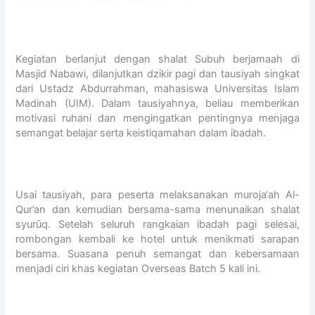
s
e
l
a
Kegiatan berlanjut dengan shalat Subuh berjamaah di
r
Masjid Nabawi, dilanjutkan dzikir pagi dan tausiyah singkat
a
dari Ustadz Abdurrahman, mahasiswa Universitas Islam
s
Madinah (UIM). Dalam tausiyahnya, beliau memberikan
a
motivasi ruhani dan mengingatkan pentingnya menjaga
n
semangat belajar serta keistiqamahan dalam ibadah.
P
e
n
d
i
Usai tausiyah, para peserta melaksanakan muroja‘ah Al-
d
Qur’an dan kemudian bersama-sama menunaikan shalat
i
syurūq. Setelah seluruh rangkaian ibadah pagi selesai,
k
rombongan kembali ke hotel untuk menikmati sarapan
a
bersama. Suasana penuh semangat dan kebersamaan
n
menjadi ciri khas kegiatan Overseas Batch 5 kali ini.
I
s
l