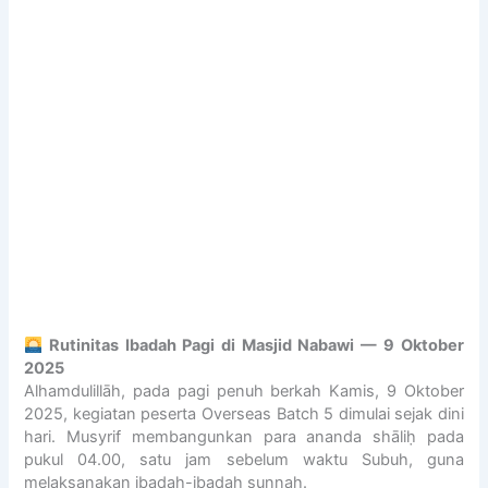
I
n
I
a
n
a
S
A
d
l
L
n
o
A
d
n
M
i
e
I
r
s
C
j
i
S
a
a
C
,
H
C
O
e
O
r
L
m
3
i
B
Rutinitas Ibadah Pagi di Masjid Nabawi — 9 Oktober
n
S
2025
k
D
Alhamdulillāh, pada pagi penuh berkah Kamis, 9 Oktober
a
C
2025, kegiatan peserta Overseas Batch 5 dimulai sejak dini
n
I
hari. Musyrif membangunkan para ananda shāliḥ pada
K
T
pukul 04.00, satu jam sebelum waktu Subuh, guna
e
Y
melaksanakan ibadah-ibadah sunnah.