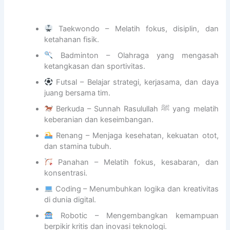
I
n
I
a
n
a
S
A
d
l
L
n
Taekwondo – Melatih fokus, disiplin, dan
o
A
d
ketahanan fisik.
n
M
i
Badminton – Olahraga yang mengasah
e
I
r
ketangkasan dan sportivitas.
s
C
j
i
S
a
Futsal – Belajar strategi, kerjasama, dan daya
a
C
juang bersama tim.
,
H
Berkuda – Sunnah Rasulullah ﷺ yang melatih
C
O
keberanian dan keseimbangan.
e
O
r
L
Renang – Menjaga kesehatan, kekuatan otot,
m
3
dan stamina tubuh.
i
B
Panahan – Melatih fokus, kesabaran, dan
n
S
konsentrasi.
k
D
a
C
Coding – Menumbuhkan logika dan kreativitas
n
I
di dunia digital.
K
T
Robotic – Mengembangkan kemampuan
e
Y
berpikir kritis dan inovasi teknologi.