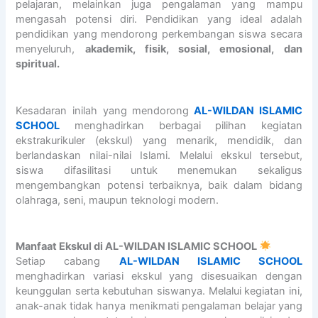
A
e
6
r
N
pelajaran, melainkan juga pengalaman yang mampu
M
n
/
.
I
mengasah potensi diri. Pendidikan yang ideal adalah
I
i
2
A
S
pendidikan yang mendorong perkembangan siswa secara
C
n
0
b
L
menyeluruh,
akademik, fisik, sosial, emosional, dan
S
g
2
d
A
spiritual.
C
A
7
u
M
H
L
A
r
I
O
-
L
r
C
Kesadaran inilah yang mendorong
AL-WILDAN ISLAMIC
O
W
-
a
S
SCHOOL
menghadirkan berbagai pilihan kegiatan
L
I
W
h
C
ekstrakurikuler (ekskul) yang menarik, mendidik, dan
R
L
I
m
H
berlandaskan nilai-nilai Islami. Melalui ekskul tersebut,
a
D
L
a
O
siswa difasilitasi untuk menemukan sekaligus
i
A
D
n
O
mengembangkan potensi terbaiknya, baik dalam bidang
h
N
A
B
L
olahraga, seni, maupun teknologi modern.
U
I
N
i
2
j
S
I
n
3
i
L
S
S
S
Manfaat Ekskul di AL-WILDAN ISLAMIC SCHOOL
a
A
L
h
E
Setiap cabang
AL-WILDAN ISLAMIC SCHOOL
n
M
A
a
M
menghadirkan variasi ekskul yang disesuaikan dengan
3
I
M
l
A
keunggulan serta kebutuhan siswanya. Melalui kegiatan ini,
0
C
I
i
R
anak-anak tidak hanya menikmati pengalaman belajar yang
J
S
C
h
A