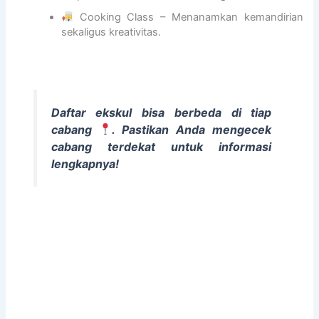
s
e
Cooking Class – Menanamkan kemandirian
l
sekaligus kreativitas.
a
r
a
s
a
Daftar ekskul bisa berbeda di tiap
n
cabang
. Pastikan Anda mengecek
P
cabang terdekat untuk informasi
e
lengkapnya!
n
d
i
d
i
k
a
n
I
s
l