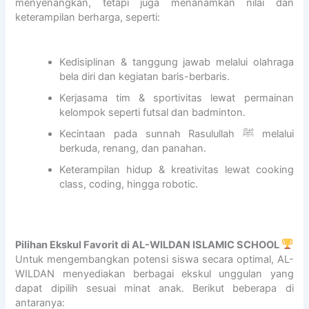
menyenangkan, tetapi juga menanamkan nilai dan
u
C
S
A
N
keterampilan berharga, seperti:
z
H
C
l
G
d
O
H
-
B
a
O
O
M
e
Kedisiplinan & tanggung jawab melalui olahraga
n
L
O
u
r
bela diri dan kegiatan baris-berbaris.
L
2
L
z
s
o
4
–
a
a
Kerjasama tim & sportivitas lewat permainan
l
Y
R
i
m
kelompok seperti futsal dan badminton.
o
o
e
n
a
Kecintaan pada sunnah Rasulullah ﷺ melalui
s
g
k
i
U
berkuda, renang, dan panahan.
U
y
r
d
s
Keterampilan hidup & kreativitas lewat cooking
n
a
u
i
t
class, coding, hingga robotic.
i
k
t
A
a
v
a
m
L
d
e
r
e
-
z
r
t
n
W
F
s
a
N
I
i
Pilihan Ekskul Favorit di AL-WILDAN ISLAMIC SCHOOL
i
a
L
r
Untuk mengembangkan potensi siswa secara optimal, AL-
t
s
D
a
WILDAN menyediakan berbagai ekskul unggulan yang
a
i
A
n
dapat dipilih sesuai minat anak. Berikut beberapa di
s
o
N
d
antaranya: