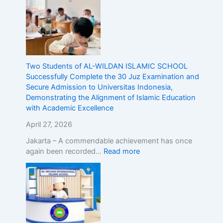
g
t
h
e
A
l
Two Students of AL-WILDAN ISLAMIC SCHOOL
i
Successfully Complete the 30 Juz Examination and
g
Secure Admission to Universitas Indonesia,
n
Demonstrating the Alignment of Islamic Education
m
with Academic Excellence
e
n
April 27, 2026
t
o
Jakarta – A commendable achievement has once
f
again been recorded…
Read more
I
s
l
a
m
i