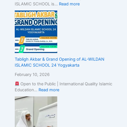
ISLAMIC SCHOOL is…
Read more
E
x
c
e
l
l
e
n
c
e
Tabligh Akbar & Grand Opening of AL-WILDAN
ISLAMIC SCHOOL 24 Yogyakarta
February 10, 2026
Open to the Public | International Quality Islamic
Education…
Read more