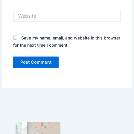
n
d
Website
o
n
e
s
Save my name, email, and website in this browser
i
for the next time I comment.
a
,
D
e
m
o
n
s
t
r
a
t
i
n