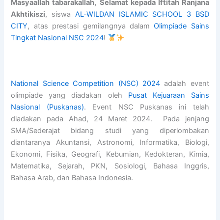
O
e
/
A
b
Masyaallah tabarakallah,
Selamat kepada Iftitah Ranjana
L
n
2
N
d
Akhtikiszi
, siswa
AL-WILDAN ISLAMIC SCHOOL 3 BSD
O
i
0
I
u
CITY
, atas prestasi gemilangnya dalam
Olimpiade Sains
v
n
2
S
r
Tingkat Nasional NSC 2024
!
e
g
7
L
r
r
o
A
A
a
s
f
L
M
h
e
A
-
I
m
a
L
W
C
a
National Science Competition (NSC) 2024
adalah event
s
-
I
S
n
olimpiade yang diadakan oleh
Pusat Kejuaraan Sains
P
W
L
C
B
Nasional (Puskanas)
. Event NSC Puskanas ini telah
r
I
D
H
i
diadakan pada Ahad, 24 Maret 2024. Pada jenjang
o
L
A
O
n
SMA/Sederajat bidang studi yang diperlombakan
g
D
N
O
S
diantaranya Akuntansi, Astronomi, Informatika, Biologi,
r
A
I
L
h
Ekonomi, Fisika, Geografi, Kebumian, Kedokteran, Kimia,
a
N
S
S
a
m
I
L
u
l
Matematika, Sejarah, PKN, Sosiologi, Bahasa Inggris,
B
S
A
c
i
Bahasa Arab, dan Bahasa Indonesia.
a
L
M
c
h
t
A
I
e
A
c
M
C
s
l
h
I
S
s
-