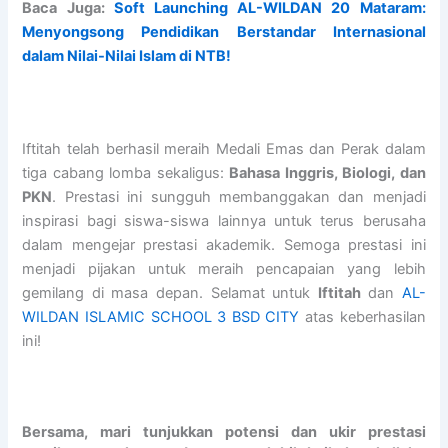
Baca Juga:
Soft Launching AL-WILDAN 20 Mataram:
6
C
C
f
M
Menyongsong Pendidikan Berstandar Internasional
(
S
H
u
u
dalam Nilai-Nilai Islam di NTB!
I
C
O
l
z
k
H
O
l
a
h
O
L
y
i
w
O
–
C
n
a
L
N
o
i
Iftitah telah berhasil meraih Medali Emas dan Perak dalam
n
2
a
m
a
tiga cabang lomba sekaligus:
Bahasa Inggris, Biologi, dan
)
4
t
p
t
PKN
. Prestasi ini sungguh membanggakan dan menjadi
2
Y
i
l
A
inspirasi bagi siswa-siswa lainnya untuk terus berusaha
0
o
o
e
L
dalam mengejar prestasi akademik. Semoga prestasi ini
2
g
n
t
-
6
y
a
e
W
menjadi pijakan untuk meraih pencapaian yang lebih
–
a
l
t
I
gemilang di masa depan. Selamat untuk
Iftitah
dan
AL-
O
k
R
h
L
WILDAN ISLAMIC SCHOOL 3 BSD CITY
atas keberhasilan
p
a
e
e
D
ini!
p
r
c
3
A
o
t
r
0
N
r
a
u
J
I
t
i
u
S
Bersama, mari tunjukkan potensi dan ukir prestasi
u
t
z
L