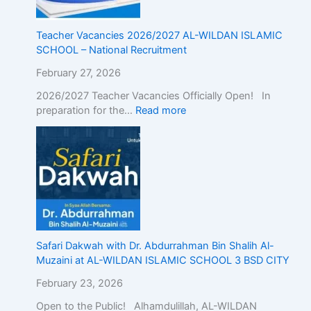
c
E
d
Teacher Vacancies 2026/2027 AL-WILDAN ISLAMIC
u
SCHOOL – National Recruitment
c
February 27, 2026
a
t
2026/2027 Teacher Vacancies Officially Open! In
i
preparation for the…
Read more
o
n
w
i
t
h
A
c
a
Safari Dakwah with Dr. Abdurrahman Bin Shalih Al-
d
Muzaini at AL-WILDAN ISLAMIC SCHOOL 3 BSD CITY
e
m
February 23, 2026
i
Open to the Public! Alhamdulillah, AL-WILDAN
c