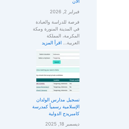
الآن
ن
س
ا
ا
فبراير 2, 2026
ل
د
فرصة للدراسة والعبادة
إ
س
في المدينة المنورة ومكة
س
ة
المكرمة، المملكة
ل
(
العربية…
اقرأ المزيد
ا
ب
م
ن
ي
ي
ة
ن
)
3
ب
2
ـ
0
2
B
تسجيل مدارس الولدان
6
S
الإسلامية رسمياً كمدرسة
–
D
كامبريدج الدولية
C
ف
I
ر
ديسمبر 18, 2025
T
ص