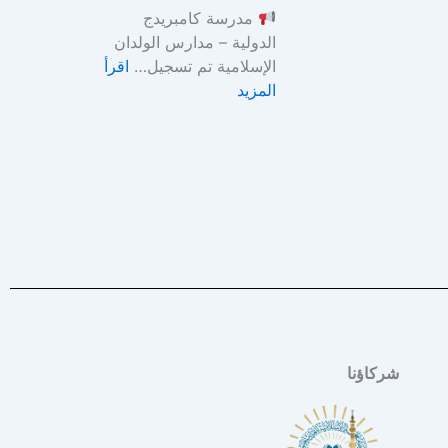
مدرسة كامبريدج
Y
ة
الدولية – مدارس الولدان
ل
الإسلامية تم تسجيل…
اقرأ
ل
المزيد
د
ر
ا
س
ة
و
ا
ل
ع
ب
ا
د
شركاؤنا
ة
ف
ي