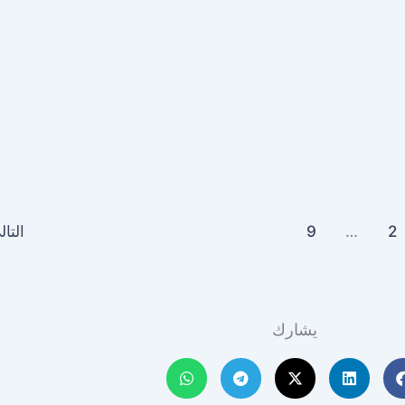
2
…
9
التا
يشارك​