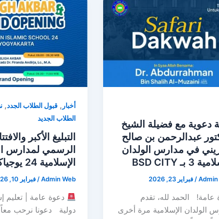
,
,
أخبار
قبول الطلاب الجدد
ن
الطلاب الجديد
 دعوية مع فضيلة الشيخ
تور عبدالرحمن بن صالح
التبليغ الأكبر والافتت
يني في مدارس الولدان
الرسمي لمدارس ال
 3 بـ BSD CITY
الإسلامية 24 يوجياكارتا
Admin
/
فبراير 23, 2026
Admin Web
/
فبراير 10, 2026
عامة! الحمد لله، تقدم
دعوة عامة | تعليم إ
س الولدان الإسلامية مرة أخرى
دولية دعونا نرحب معاً 