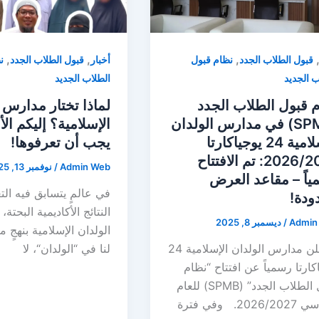
,
,
,
قبول الطلاب الجدد
نظام قبول
أخبار
قبول الطلاب الجدد
ن
ب الجديد
الطلاب الجديد
 قبول الطلاب الجدد
لماذا تختار مدارس 
(SPMB) في مدارس الولدان
الإسلامية؟ إليكم ال
الإسلامية 24 يوجياكارتا
يجب أن تعرفوها!
2026/2027: تم الافتتاح
Admin Web
/
نوفمبر 13, 2025
اً – مقاعد العرض
في عالمٍ يتسابق فيه الت
ودة!
النتائج الأكاديمية البحتة
Admin
/
ديسمبر 8, 2025
الولدان الإسلامية بنهجٍ م
تعلن مدارس الولدان الإسلامية 24
لنا في “الولدان“، لا
كارتا رسمياً عن افتتاح “نظام
قبول الطلاب الجدد” (SPMB) للعام
202. وفي فترة